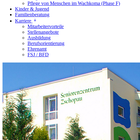
Pflege von Menschen im Wachkoma (Phase F)
Kinder & Jugend
Familienberatung
Karriere
Mitarbeitervorteile
Stellenangebote
Ausbildung
Berufsorientierung
Ehrenamt
FSJ / BFD